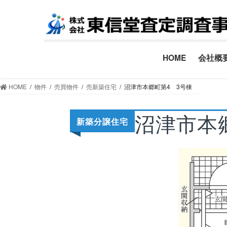
コ
ナ
ン
ビ
テ
ゲ
ン
ー
ツ
シ
HOME
会社概
へ
ョ
ス
ン
HOME
物件
売買物件
売新築住宅
沼津市本郷町第4 3号棟
キ
に
ッ
移
沼津市本
プ
動
新築分譲住宅