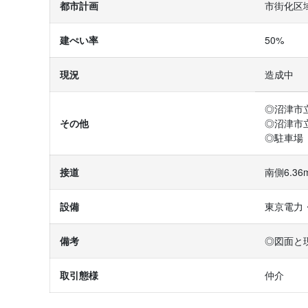
都市計画
市街化区
建ぺい率
50%
現況
造成中
◎沼津市立
その他
◎沼津市立
◎駐車場
接道
南側6.3
設備
東京電力
備考
◎図面と
取引態様
仲介