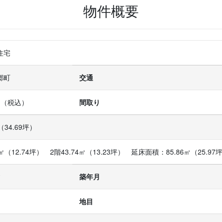
物件概要
住宅
郷町
交通
万円（税込）
間取り
㎡（34.69坪）
2㎡（12.74坪）　2階43.74㎡（13.23坪）　延床面積：85.86㎡（25.97
建
築年月
地目