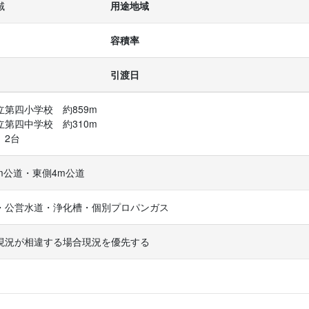
域
用途地域
容積率
引渡日
第四小学校　約859m

第四中学校　約310m

　2台
6m公道・東側4m公道
・公営水道・浄化槽・個別プロパンガス
現況が相違する場合現況を優先する